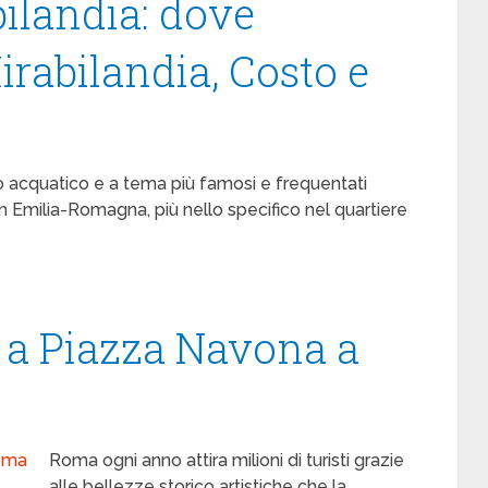
ilandia: dove
rabilandia, Costo e
to acquatico e a tema più famosi e frequentati
 in Emilia-Romagna, più nello specifico nel quartiere
 a Piazza Navona a
Roma ogni anno attira milioni di turisti grazie
alle bellezze storico artistiche che la