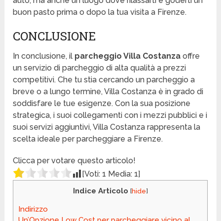
auto, ma anche un luogo dove rilassarti e goderti un
buon pasto prima o dopo la tua visita a Firenze.
CONCLUSIONE
In conclusione, il
parcheggio Villa Costanza
offre
un servizio di parcheggio di alta qualità a prezzi
competitivi. Che tu stia cercando un parcheggio a
breve o a lungo termine, Villa Costanza è in grado di
soddisfare le tue esigenze. Con la sua posizione
strategica, i suoi collegamenti con i mezzi pubblici e i
suoi servizi aggiuntivi, Villa Costanza rappresenta la
scelta ideale per parcheggiare a Firenze.
Clicca per votare questo articolo!
[Voti:
1
Media:
1
]
Indice Articolo
[
hide
]
Indirizzo
Un’Opzione Low Cost per parcheggiare vicino al