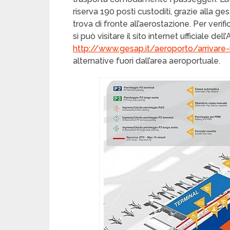
riserva 190 posti custoditi, grazie alla ge
trova di fronte all’aerostazione. Per verific
si può visitare il sito internet ufficiale de
http://www.gesap.it/aeroporto/arrivare
alternative fuori dall’area aeroportuale.