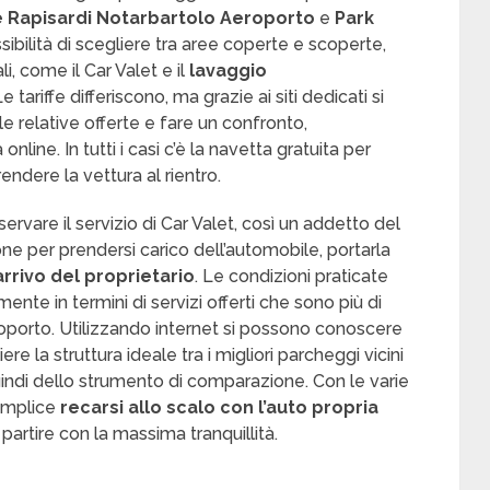
 Rapisardi Notarbartolo Aeroporto
e
Park
ossibilità di scegliere tra aree coperte e scoperte,
i, come il Car Valet e il
lavaggio
 tariffe differiscono, ma grazie ai siti dedicati si
e relative offerte e fare un confronto,
nline. In tutti i casi c’è la navetta gratuita per
endere la vettura al rientro.
riservare il servizio di Car Valet, così un addetto del
one per prendersi carico dell’automobile, portarla
’arrivo del proprietario
. Le condizioni praticate
ente in termini di servizi offerti che sono più di
aeroporto. Utilizzando internet si possono conoscere
re la struttura ideale tra i migliori parcheggi vicini
uindi dello strumento di comparazione. Con le varie
semplice
recarsi allo scalo con l’auto propria
artire con la massima tranquillità.