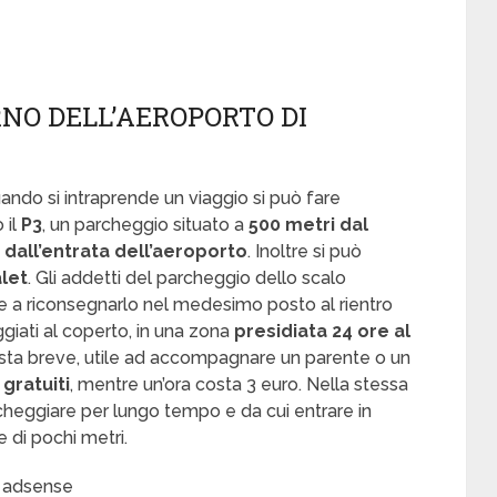
RNO DELL’AEROPORTO DI
uando si intraprende un viaggio si può fare
 il
P3
, un parcheggio situato a
500 metri dal
 dall’entrata dell’aeroporto
. Inoltre si può
alet
. Gli addetti del parcheggio dello scalo
a e a riconsegnarlo nel medesimo posto al rientro
giati al coperto, in una zona
presidiata 24 ore al
sosta breve, utile ad accompagnare un parente o un
 gratuiti
, mentre un’ora costa 3 euro. Nella stessa
rcheggiare per lungo tempo e da cui entrare in
 di pochi metri.
adsense