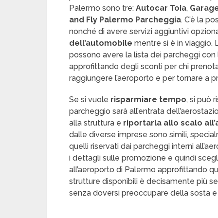
Palermo sono tre:
Autocar Toia
,
Garage
and Fly Palermo Parcheggia
. C’è la p
nonché di avere servizi aggiuntivi opzional
dell’automobile
mentre si è in viaggio. Le
possono avere la lista dei parcheggi con l
approfittando degli sconti per chi prenota o
raggiungere l’aeroporto e per tornare a pr
Se si vuole
risparmiare tempo
, si può 
parcheggio sarà all’entrata dell’aerostazi
alla struttura e
riportarla allo scalo all
dalle diverse imprese sono simili, specialm
quelli riservati dai parcheggi interni all’
i dettagli sulle promozione e quindi sceglie
all’aeroporto di Palermo approfittando q
strutture disponibili è decisamente più 
senza doversi preoccupare della sosta e p