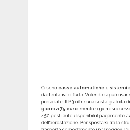
Ci sono
casse automatiche
e
sistemi 
dai tentativi di furto. Volendo si può usar
presidiate. Il P3 offre una sosta gratuita d
giorni a 75 euro
, mentre i giorni success
450 posti auto disponibili il pagamento a
dell’aerostazione. Per spostarsi tra la stru
trasporta comodamente i passeggeri. L’ut