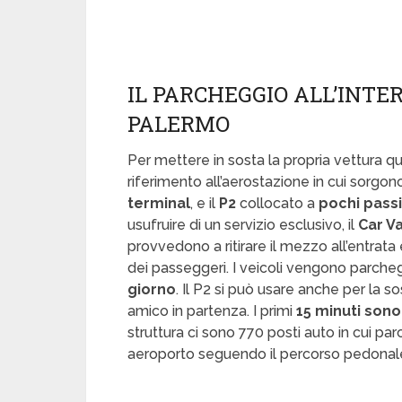
IL PARCHEGGIO ALL’INTE
PALERMO
Per mettere in sosta la propria vettura q
riferimento all’aerostazione in cui sorgono
terminal
, e il
P2
collocato a
pochi passi
usufruire di un servizio esclusivo, il
Car V
provvedono a ritirare il mezzo all’entrat
dei passeggeri. I veicoli vengono parcheg
giorno
. Il P2 si può usare anche per la 
amico in partenza. I primi
15 minuti sono
struttura ci sono 770 posti auto in cui pa
aeroporto seguendo il percorso pedonale