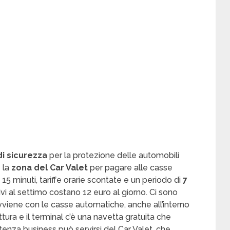
di sicurezza
per la protezione delle automobili
e la
zona del Car Valet
per pagare alle casse
i 15 minuti, tariffe orarie scontate e un periodo di
7
ivi al settimo costano 12 euro al giorno. Ci sono
vviene con le casse automatiche, anche all’interno
ttura e il terminal c’è una navetta gratuita che
enza business può servirsi del Car Valet, che