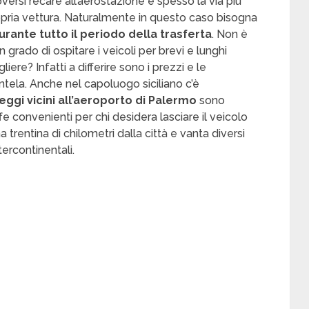
oversi recare all’aerostazione e spesso la via più
opria vettura. Naturalmente in questo caso bisogna
rante tutto il periodo della trasferta
. Non è
in grado di ospitare i veicoli per brevi e lunghi
iere? Infatti a differire sono i prezzi e le
ientela. Anche nel capoluogo siciliano c’è
eggi vicini all’aeroporto di Palermo
sono
e convenienti per chi desidera lasciare il veicolo
a trentina di chilometri dalla città e vanta diversi
tercontinentali.