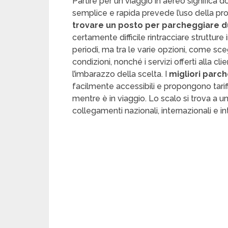
Partire per un viaggio in aereo significa d
semplice e rapida prevede l’uso della pr
trovare un posto per parcheggiare du
certamente difficile rintracciare strutture 
periodi, ma tra le varie opzioni, come scegl
condizioni, nonché i servizi offerti alla cl
l’imbarazzo della scelta. I
migliori parch
facilmente accessibili e propongono tariff
mentre è in viaggio. Lo scalo si trova a un
collegamenti nazionali, internazionali e in