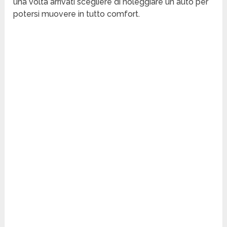
una volta arrivati scegliere di noleggiare un auto per
potersi muovere in tutto comfort.